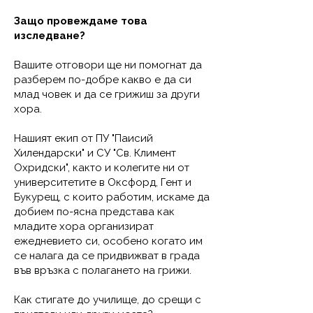
Защо провеждаме това
изследване?
Вашите отговори ще ни помогнат да
разберем по-добре какво е да си
млад човек и да се грижиш за други
хора.
Нашият екип от ПУ "Паисий
Хилендарски" и СУ "Св. Климент
Охридски", както и колегите ни от
университетите в Оксфорд, Гент и
Букурещ, с които работим, искаме да
добием по-ясна представа как
младите хора организират
ежедневието си, особено когато им
се налага да се придвижват в града
във връзка с полагането на грижи.
Как стигате до училище, до срещи с