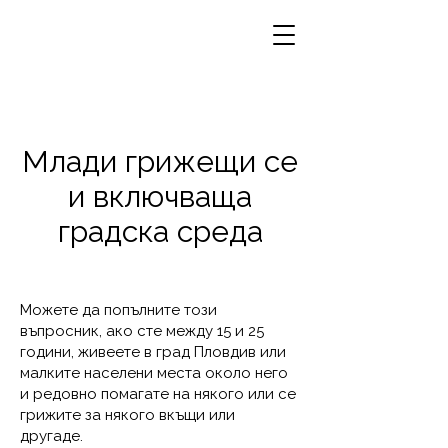
Млади грижещи се
и включваща
градска среда
Можете да попълните този
въпросник, ако сте между 15 и 25
години, живеете в град Пловдив или
малките населени места около него
и редовно помагате на някого или се
грижите за някого вкъщи или
другаде.