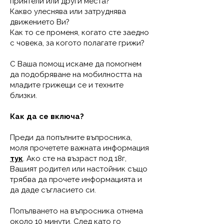
приятели или други места?
Какво улеснява или затруднява
движението Ви?
Как то се променя, когато сте заедно
с човека, за когото полагате грижи?
С Ваша помощ искаме да помогнем
да подобряване на мобилността на
младите грижещи се и техните
близки.
Как да се включа?
Преди да попълните въпросника,
моля прочетете важната информация
тук
. Ако сте на възраст под 18г,
Вашият родител или настойник също
трябва да прочете информацията и
да даде съгласието си.
Попълването на въпросника отнема
около 10 минути. След като го