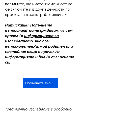
попълните, ще имате възможност да
се включите и в други дейности по
проекта (интервю; работилница).
Натискайки 'Попълнете
въпросника' потвърждавам, че съм
прочел/а
информацията за
изследването
. Ако съм
непълнолетен/а, мой родител или
настойник също е прочел/а
информацията и дал/а съгласието
си.
Попълнете въпросника
Това научно изследване е одобрено